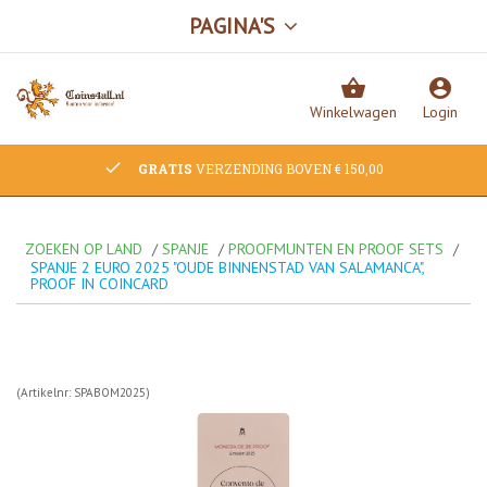
PAGINA'S

account_circle
Winkelwagen
Login
check
GRATIS
VERZENDING BOVEN € 150,00
ZOEKEN OP LAND
/
SPANJE
/
PROOFMUNTEN EN PROOF SETS
/
SPANJE 2 EURO 2025 "OUDE BINNENSTAD VAN SALAMANCA",
PROOF IN COINCARD
(Artikelnr: SPABOM2025)