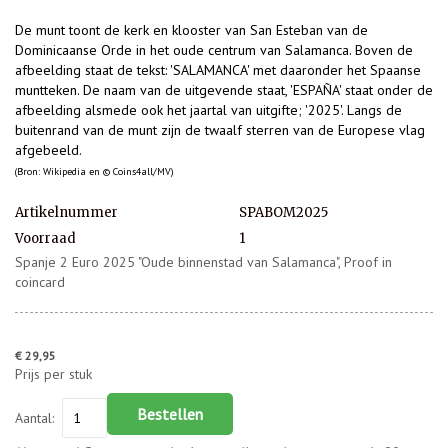
De munt toont de k
erk en klooster van San Esteban van de
Dominicaanse Orde in het oude centrum van Salamanca
. Boven de 
afbeelding staat de tekst: '
SALAMANCA
' met daaronder het Spaanse 
muntteken. De naam van de uitgevende staat, 'ESPAÑA' staat onder de 
afbeelding alsmede ook het jaartal van uitgifte; '2025'. 
Langs de
buitenrand van de munt zijn de twaalf sterren van de Europese vlag
afgebeeld.
(Bron: Wikipedia en © Coins4all/MV)
Artikelnummer
SPABOM2025
Voorraad
1
Spanje 2 Euro 2025 "Oude binnenstad van Salamanca", Proof in
coincard
€ 29,95
Prijs per stuk
Bestellen
Aantal: