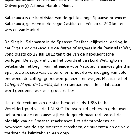
Ontwerper(s):
Alfonso Morales Múnoz
Salamanca is de hoofdstad van de gelijknamige Spaanse provincie
Salamanca, gelegen in de regio Castilië en León, circa 200 km ten
westen van Madrid.
De Slag bij Salamanca in de Spaanse Onafhankelijkheids- oorlog, in
het Engels ook bekend als de
battle of Arapiles
in de Peninsular War,
vond plaats op 22 juli 1812 ten tijde van de napoleontische
oorlogen. De strijd viel uit in het voordeel van Lord Wellington en
betekende het begin van het einde voor Napoleons aanwezigheid in
Spanje. De schade was echter enorm, met de vernietiging van vele
eeuwenoude collegegebouwen, paleizen en wegen. Met name het
Colegio Mayor de Cuenca
, dat 'een sieraad voor de architectuur'
werd genoemd, was een groot verlies.
Het oude centrum van de stad behoort sinds 1988 tot het
Werelderfgoed van de UNESCO. De overeind gebleven gebouwen
behoren tot de romaanse stijl en de gotiek, maar toch vooral de
bloeitijd van de Spaanse renaissance. Het ademt volgens de
bewoners van de agglomeratie eromheen, de studenten en de vele
toeristen de intimiteit van een dorp.